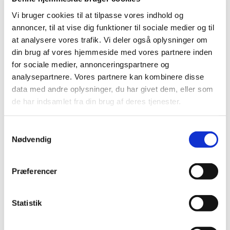
Vi bruger cookies til at tilpasse vores indhold og
annoncer, til at vise dig funktioner til sociale medier og til
at analysere vores trafik. Vi deler også oplysninger om
© Privat foto
din brug af vores hjemmeside med vores partnere inden
for sociale medier, annonceringspartnere og
analysepartnere. Vores partnere kan kombinere disse
data med andre oplysninger, du har givet dem, eller som
Onsdag 16. april 2025, kl. 14:30 - 17:00
de har indsamlet fra din brug af deres tjenester.
Svogerslev Kirke, Svogerslev Hovedgade,
S
Nødvendig
4000 Roskilde
a
m
t
Præferencer
y
k
Tænd et lys
og
nyd stilheden
for en stund. Læs eller
skriv
k
Statistik
en bøn
.
e
v