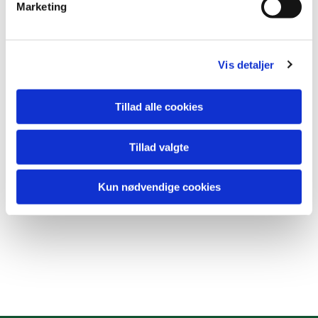
Marketing
a
Kirken er åben hver onsdag kl. 14.30 - 17.00
OG
når ÅBEN
l
KIRKE skiltet står ved vejen.
g
Vis detaljer
Tillad alle cookies
Tillad valgte
Kun nødvendige cookies