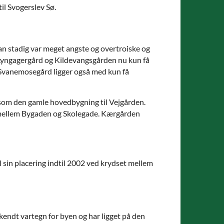
il Svogerslev Sø.
n stadig var meget angste og overtroiske og
 Lyngagergård og Kildevangsgården nu kun få
 Svanemosegård ligger også med kun få
om den gamle hovedbygning til Vejgården.
t mellem Bygaden og Skolegade. Kærgården
il sin placering indtil 2002 ved krydset mellem
 kendt vartegn for byen og har ligget på den