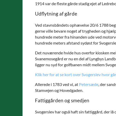
1914 var de fleste gårde stadig ejet af Ledreb
Udflytning af gårde
Ved stavnsbåndets ophævelse 20/6 1788 begynd
gerne ville bevare noget af trygheden og hjæ
hundrede meter fra hinanden ude ved motorvej
hundrede meters afstand sydøst for Svogersle
Det nuværende hvide hus overfor kiosken me
Svanemosegård er nu en del af Lyngbys Landb
ligger nu syd for golfbanen midt mellem Svoge
Klik her for at se kort over Svogerslev hvor 
Allerede i 1783 ved vi, at
Petersæde
, der sand
Stamvejen og Hovedgaden.
Fattiggården og smedjen
Svogerslev har også haft sin fattiggård, der l