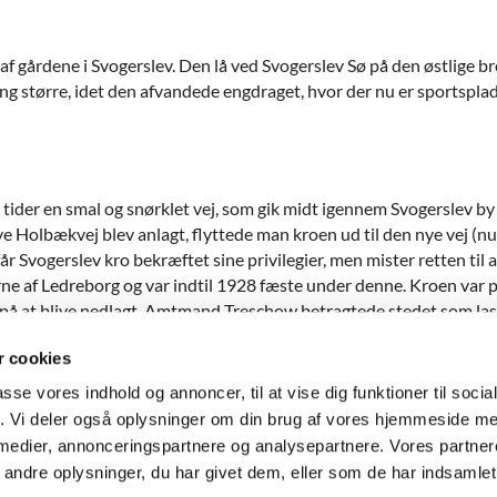
af gårdene i Svogerslev. Den lå ved Svogerslev Sø på den østlige bre
ang større, idet den afvandede engdraget, hvor der nu er sportsp
 tider en smal og snørklet vej, som gik midt igennem Svogerslev b
nye Holbækvej blev anlagt, flyttede man kroen ud til den nye vej (
får Svogerslev kro bekræftet sine privilegier, men mister retten ti
erne af Ledreborg og var indtil 1928 fæste under denne. Kroen var 
æt på at blive nedlagt. Amtmand Treschow betragtede stedet som 
 sagde :"
Ikke mindst udbreder slagtersvende og prangere elskovssygen
 cookies
il at opholde sig i landsbyen
".
passe vores indhold og annoncer, til at vise dig funktioner til soci
fik. Vi deler også oplysninger om din brug af vores hjemmeside m
 medier, annonceringspartnere og analysepartnere. Vores partne
Kirke · Strædet 4, Svogerslev, 4000 Roskilde
46383034
svogers


Cookiepolitik
Tilgængelighedserklæring
ndre oplysninger, du har givet dem, eller som de har indsamlet 