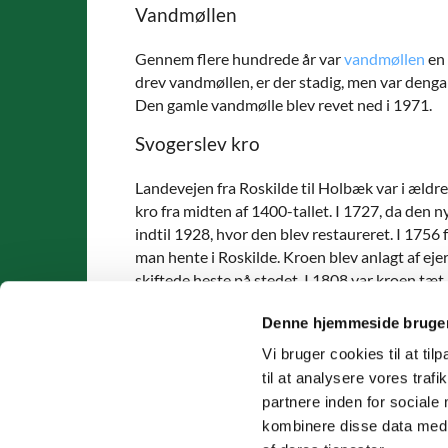
Vandmøllen
Gennem flere hundrede år var
vandmøllen
en 
drev vandmøllen, er der stadig, men var deng
Den gamle vandmølle blev revet ned i 1971.
Svogerslev kro
Landevejen fra Roskilde til Holbæk var i ældre
kro fra midten af 1400-tallet. I 1727, da den 
indtil 1928, hvor den blev restaureret. I 1756 
man hente i Roskilde. Kroen blev anlagt af ej
skiftede heste på stedet. I 1808 var kroen t
alt for meget tid og blev "ført i uføre". Som han
Denne hjemmeside bruger
øvrige forlokkelser bør dem ikke gives anledning t
Vi bruger cookies til at til
til at analysere vores tra
partnere inden for sociale
Svogerslev 

kombinere disse data med a