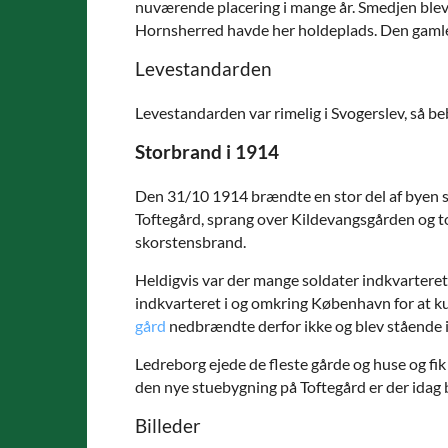
nuværende placering i mange år. Smedjen blev
Hornsherred havde her holdeplads. Den gamle 
Levestandarden
Levestandarden var rimelig i Svogerslev, så be
Storbrand i 1914
Den 31/10 1914 brændte en stor del af byen s
Toftegård, sprang over Kildevangsgården og t
skorstensbrand.
Heldigvis var der mange soldater indkvarteret 
indkvarteret i og omkring København for at k
gård
nedbrændte derfor ikke og blev stående in
Ledreborg ejede de fleste gårde og huse og fik
den nye stuebygning på Toftegård er der idag
Billeder