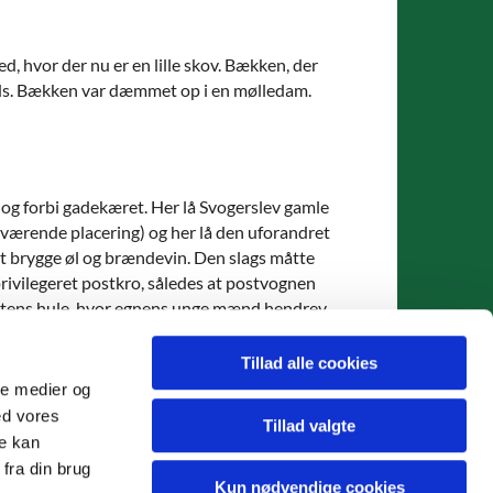
d, hvor der nu er en lille skov. Bækken, der
lads. Bækken var dæmmet op i en mølledam.
y og forbi gadekæret. Her lå Svogerslev gamle
nuværende placering) og her lå den uforandret
l at brygge øl og brændevin. Den slags måtte
privilegeret postkro, således at postvognen
lastens hule, hvor egnens unge mænd hendrev
 blandt bondealmuen; endog af den årsag og deres
Tillad alle cookies
ale medier og
ed vores
Tillad valgte
re kan
lev.sogn@km.dk
fra din brug
Kun nødvendige cookies