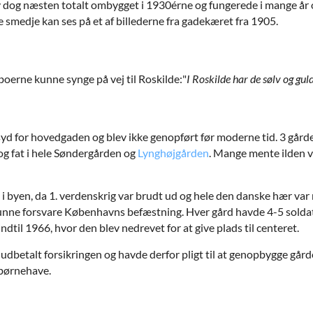
 dog næsten totalt ombygget i 1930érne og fungerede i mange år
smedje kan ses på et af billederne fra gadekæret fra 1905.
boerne kunne synge på vej til Roskilde:"
I Roskilde har de sølv og guld
yd for hovedgaden og blev ikke genopført før moderne tid. 3 gård
og fat i hele Søndergården og
Lynghøjgården
. Mange mente ilden v
i byen, da 1. verdenskrig var brudt ud og hele den danske hær var m
unne forsvare Københavns befæstning. Hver gård havde 4-5 soldate
dtil 1966, hvor den blev nedrevet for at give plads til centeret.
 udbetalt forsikringen og havde derfor pligt til at genopbygge gårde
 børnehave.