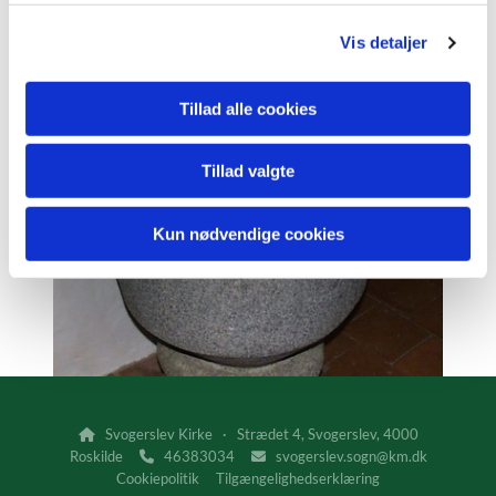
g
Vis detaljer
Tillad alle cookies
Tillad valgte
Kun nødvendige cookies
Svogerslev Kirke · Strædet 4, Svogerslev, 4000

Roskilde
46383034
svogerslev.sogn@km.dk


Cookiepolitik
Tilgængelighedserklæring