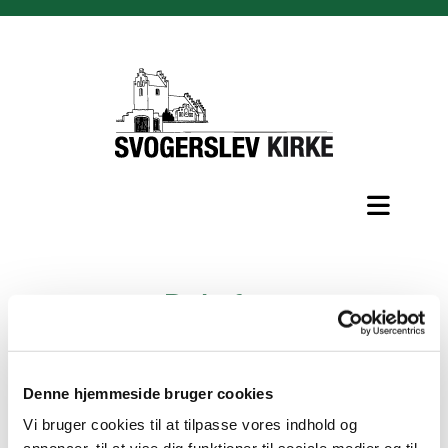
Døbefont
Denne hjemmeside bruger cookies
Døbefonten er romansk og stammer helt tilbage fra
Vi bruger cookies til at tilpasse vores indhold og
middelalderen. Den er af granit og er af en såkaldt