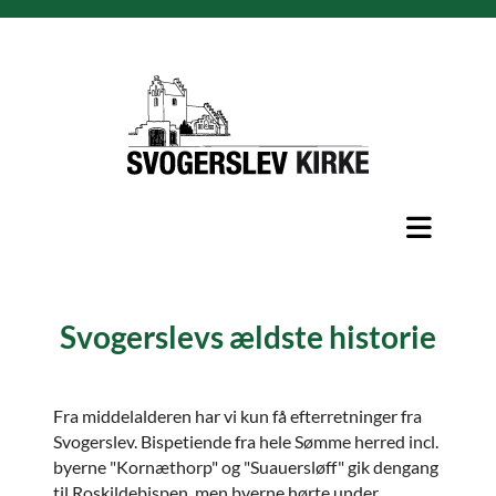
Svogerslevs ældste historie
Fra middelalderen har vi kun få efterretninger fra
Svogerslev. Bispetiende fra hele Sømme herred incl.
byerne "Kornæthorp" og "Suauersløff" gik dengang
til Roskildebispen, men byerne hørte under