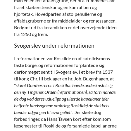
man en enkelt affaldsgrube, der bl.a. rummede skår
fra et klæberstenskar og en kam af ben og
hjortetak. Hovedparten af stolpehullerne og
affaldsgruberne er fra middelalder og renæssancen.
Bedømt ud fra keramikken er det overvejende tiden
fra 1250 og frem.
Svogerslev under reformationen
I reformationen var Roskilde en af katolicismens
faste borge, og reformationen forplantede sig
derfor meget sent til Svogerslev. I et brev fra 1537
til kong Chr. III beklager en hr. Joh. Bugenhagen, at
"
skønt Domherrerne i Roskilde havde underkastet sig
den ny Tingenes Orden (reformationen), så forhindrede
de dog ved deres uduelige og ulærde kapellaner (der
betjente landsognene omkring Roskilde) de stakkels
bønder adgangen til evangeliet
". Der skete dog
forbedringer, da Hans Tavsen kort efter kom som
læsemester til Roskilde og forsamlede kapellanerne