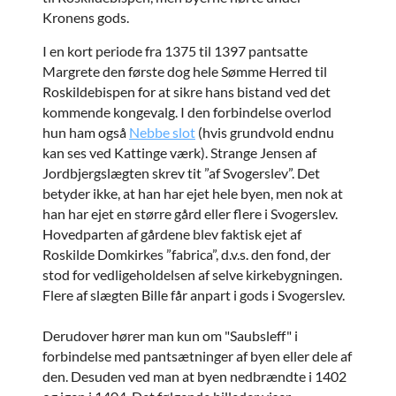
Kronens gods.
I en kort periode fra 1375 til 1397 pantsatte
Margrete den første dog hele Sømme Herred til
Roskildebispen for at sikre hans bistand ved det
kommende kongevalg. I den forbindelse overlod
hun ham også
Nebbe slot
(hvis grundvold endnu
kan ses ved Kattinge værk). Strange Jensen af
Jordbjergslægten skrev tit ”af Svogerslev”. Det
betyder ikke, at han har ejet hele byen, men nok at
han har ejet en større gård eller flere i Svogerslev.
Hovedparten af gårdene blev faktisk ejet af
Roskilde Domkirkes ”fabrica”, d.v.s. den fond, der
stod for vedligeholdelsen af selve kirkebygningen.
Flere af slægten Bille får anpart i gods i Svogerslev.
Derudover hører man kun om "Saubsleff" i
forbindelse med pantsætninger af byen eller dele af
den. Desuden ved man at byen nedbrændte i 1402