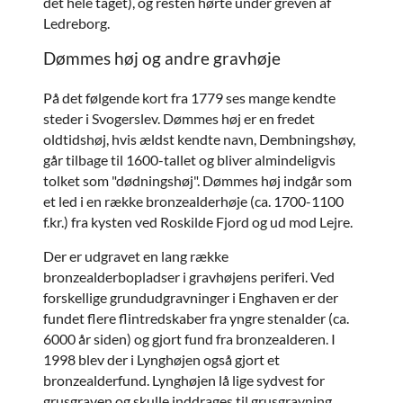
det hele taget), og resten hørte under greven af
Ledreborg.
Dømmes høj og andre gravhøje
På det følgende kort fra 1779 ses mange kendte
steder i Svogerslev. Dømmes høj er en fredet
oldtidshøj, hvis ældst kendte navn, Dembningshøy,
går tilbage til 1600-tallet og bliver almindeligvis
tolket som "dødningshøj". Dømmes høj indgår som
et led i en række bronzealderhøje (ca. 1700-1100
f.kr.) fra kysten ved Roskilde Fjord og ud mod Lejre.
Der er udgravet en lang række
bronzealderbopladser i gravhøjens periferi. Ved
forskellige grundudgravninger i Enghaven er der
fundet flere flintredskaber fra yngre stenalder (ca.
6000 år siden) og gjort fund fra bronzealderen. I
1998 blev der i Lynghøjen også gjort et
bronzealderfund. Lynghøjen lå lige sydvest for
grusgraven og skulle inddrages til grusgravning.