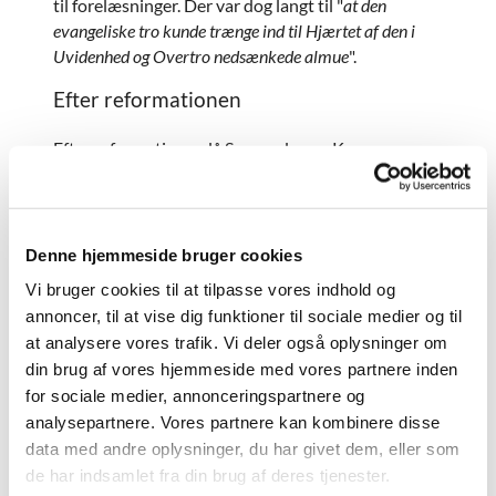
til forelæsninger. Der var dog langt til "
at den
evangeliske tro kunde trænge ind til Hjærtet af den i
Uvidenhed og Overtro nedsænkede almue
".
Efter reformationen
Efter reformationen lå Svogerslev og Kornerup
sogn i skyggen af domkirken i Roskilde.
Kornerupperne måtte ved almindelig søndagsbrug
gå i kirke i Svogerslev, og tjenesten i begge sogne
blev foretaget af aftensangspræsten i Roskilde. Den
Denne hjemmeside bruger cookies
dårlige kirkelig pleje medførte, at overtroen
Vi bruger cookies til at tilpasse vores indhold og
florerede, hvilket også fremgår af en trolddomssag
annoncer, til at vise dig funktioner til sociale medier og til
fra 1549 mod Elline Mørk. Hun blev brændt på
at analysere vores trafik. Vi deler også oplysninger om
bålet for at have helbredt flere ved besværgelse i
din brug af vores hjemmeside med vores partnere inden
vand og urtehelbredelse. Lige før henrettelsen
for sociale medier, annonceringspartnere og
skulle hun have sagt, at "
alle andre, som djævelens
analysepartnere. Vores partnere kan kombinere disse
kunst kan, samles her omkring
, og at
djævelen udi
data med andre oplysninger, du har givet dem, eller som
helvede var deres høvedsmand
. I 1585 bliver
de har indsamlet fra din brug af deres tjenester.
Svogerslev kirke et anneks til Kornerup kirke.