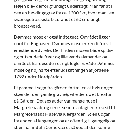
Højen blev derfor grundigt undersøgt. Man fandt i
den en høvdingegrav fra ca. 1300 f.kr., hvor man i en
svær egetræskiste bl.a. fandt et 60 cm. langt
bronzesværd.
Dømmes mose er også indtegnet. Området ligger
nord for Enghaven. Dømmes mose er kendt for sit
enestående dyreliv. Der findes i mosen både spids-
og butsnudede frøer og lille vandsalamander og
området har desuden et rigt fugleliv. Både Dømmes
mose og høj hørte efter udskiftningen af jordene i
1792 under Nordgården.
Et gammelt sagn fra gården fortæller, at hvis nogen
skænder den gamle gravhøj, ville der dø et kreatur
på Gården. Det ses at der var mange huse i
Margretehaab, og der er senere anlagt en kirkesti til
Margretehaabs Huse via Kærgården. Stien udgår
fra enden af langengen og er offentlig tilgængelig og
stien har indtil 70érne været så god at den kunne