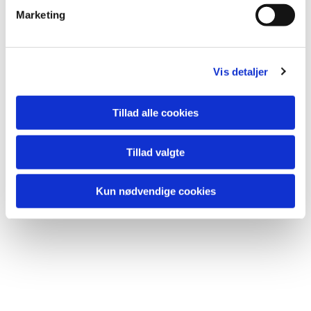
være til rådighed.
v
Marketing
a
l
Kirken er åben hver onsdag kl. 15.00 - 17.00
g
Vis detaljer
Tillad alle cookies
Tillad valgte
Kun nødvendige cookies