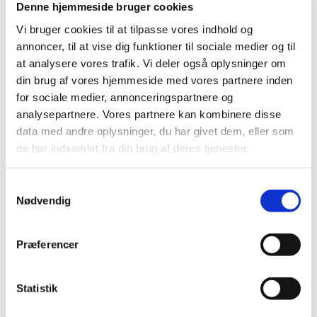
Denne hjemmeside bruger cookies
Vi bruger cookies til at tilpasse vores indhold og
annoncer, til at vise dig funktioner til sociale medier og til
© Pixabay
at analysere vores trafik. Vi deler også oplysninger om
din brug af vores hjemmeside med vores partnere inden
for sociale medier, annonceringspartnere og
analysepartnere. Vores partnere kan kombinere disse
data med andre oplysninger, du har givet dem, eller som
Onsdag 28. oktober 2026, kl. 15:00 - 17:00
de har indsamlet fra din brug af deres tjenester.
Svogerslev Kirke, Svogerslev Hovedgade,
S
4000 Roskilde
Nødvendig
a
m
t
Præferencer
y
Tænd et lys
og
nyd stilheden
for en stund. Læs eller
skriv
k
en bøn
.
k
Statistik
Et lille åndehul, hvor man ikke skal præstere, tale eller
e