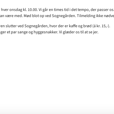
r hver onsdag kl. 10.00. Vi går en times tid i det tempo, der passer os
kan være med. Mød blot op ved Sognegården. Tilmelding ikke nødv
en slutter ved Sognegården, hvor der er kaffe og brød (á kr. 15,-).
nger et par sange og hyggesnakker. Vi glæder os til at se jer.