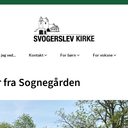
jeg ved...
Kontakt
For børn
For voksne
 fra Sognegården