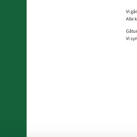
Vi gå
Alle 
Gåtur
Vi sy