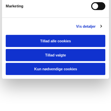
v
kl. 9.40 i kirken.
Marketing
a
Morgensang kan følges op af en gåtur, som disse dage
l
starter ved kirken kl. 10.00.
g
Vis detaljer
Tillad alle cookies
Tillad valgte
Kun nødvendige cookies