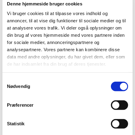
Denne hjemmeside bruger cookies
Vi bruger cookies til at tilpasse vores indhold og
annoncer, til at vise dig funktioner til sociale medier og til
© Pixabay
at analysere vores trafik. Vi deler også oplysninger om
din brug af vores hjemmeside med vores partnere inden
for sociale medier, annonceringspartnere og
analysepartnere. Vores partnere kan kombinere disse
data med andre oplysninger, du har givet dem, eller som
Onsdag 23. april 2025, kl. 09:40 - 10:00
de har indsamlet fra din brug af deres tjenester.
Svogerslev Kirke, Svogerslev Hovedgade,
S
4000 Roskilde
Nødvendig
a
m
Elsebeth Garde Kjær
t
Præferencer
y
k
k
Statistik
e
Med et par salmer og en lille refleksion begynder dagen