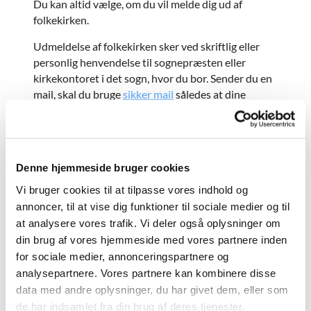
Du kan altid vælge, om du vil melde dig ud af
folkekirken.
Udmeldelse af folkekirken sker ved skriftlig eller
personlig henvendelse til sognepræsten eller
kirkekontoret i det sogn, hvor du bor. Sender du en
mail, skal du bruge
sikker mail
således at dine
oplysninger sendes krypteret. Hvis du bor i
udlandet, skal du sende din udmeldelse til
sognepræsten eller kirkekontoret i det sogn i
Danmark, hvor du boede, før du flyttede til
Denne hjemmeside bruger cookies
udlandet.
Vi bruger cookies til at tilpasse vores indhold og
For børn og unge under 18 år er det den person,
annoncer, til at vise dig funktioner til sociale medier og til
som har forældremyndigheden, der træffer
at analysere vores trafik. Vi deler også oplysninger om
beslutning om udmeldelse af folkekirken. En
din brug af vores hjemmeside med vores partnere inden
person, der er fyldt 15 år, skal dog selv give sit
for sociale medier, annonceringspartnere og
samtykke til at blive meldt ud.
analysepartnere. Vores partnere kan kombinere disse
data med andre oplysninger, du har givet dem, eller som
Det er ikke muligt at være medlem af folkekirken og
et andet trossamfund på samme tid. Hvis du slutter
de har indsamlet fra din brug af deres tjenester.