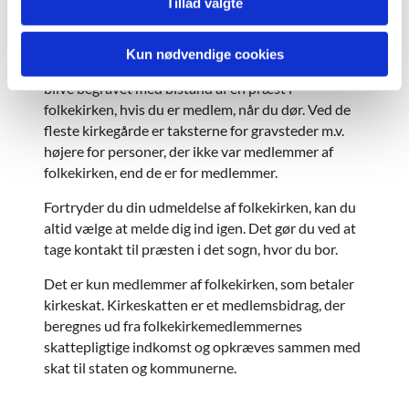
Tillad valgte
Når du ikke er medlem af folkekirken, har du ikke
samme ret til kirkelig betjening som folkekirkens
medlemmer. For at blive viet i folkekirken, skal
Kun nødvendige cookies
mindst den ene være medlem. Normalt kan du kun
blive begravet med bistand af en præst i
folkekirken, hvis du er medlem, når du dør. Ved de
fleste kirkegårde er taksterne for gravsteder m.v.
højere for personer, der ikke var medlemmer af
folkekirken, end de er for medlemmer.
Fortryder du din udmeldelse af folkekirken, kan du
altid vælge at melde dig ind igen. Det gør du ved at
tage kontakt til præsten i det sogn, hvor du bor.
Det er kun medlemmer af folkekirken, som betaler
kirkeskat. Kirkeskatten er et medlemsbidrag, der
beregnes ud fra folkekirkemedlemmernes
skattepligtige indkomst og opkræves sammen med
skat til staten og kommunerne.