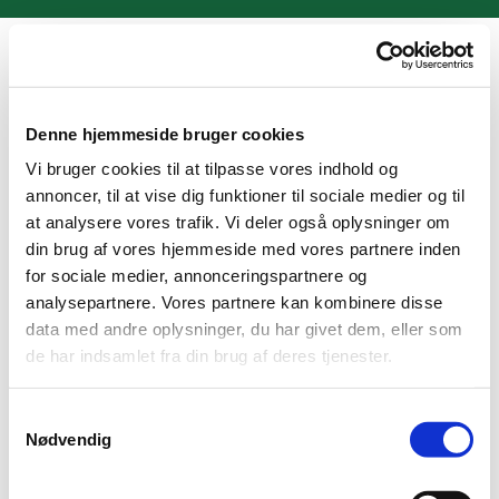
Denne hjemmeside bruger cookies
Vi bruger cookies til at tilpasse vores indhold og
annoncer, til at vise dig funktioner til sociale medier og til
at analysere vores trafik. Vi deler også oplysninger om
din brug af vores hjemmeside med vores partnere inden
for sociale medier, annonceringspartnere og
analysepartnere. Vores partnere kan kombinere disse
data med andre oplysninger, du har givet dem, eller som
Navngivning
de har indsamlet fra din brug af deres tjenester.
S
I Danmark skal børn have et navn senest seks
Nødvendig
måneder efter de er født.
a
m
Det foregår enten ved
dåb
eller ved
navngivning
t