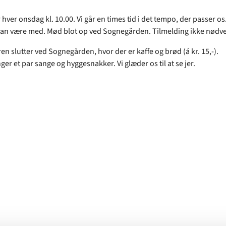
r hver onsdag kl. 10.00. Vi går en times tid i det tempo, der passer os
kan være med. Mød blot op ved Sognegården. Tilmelding ikke nødv
en slutter ved Sognegården, hvor der er kaffe og brød (á kr. 15,-).
nger et par sange og hyggesnakker. Vi glæder os til at se jer.