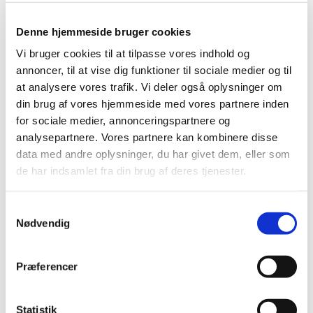
Morgensang
Denne hjemmeside bruger cookies
Vi bruger cookies til at tilpasse vores indhold og
annoncer, til at vise dig funktioner til sociale medier og til
at analysere vores trafik. Vi deler også oplysninger om
din brug af vores hjemmeside med vores partnere inden
for sociale medier, annonceringspartnere og
analysepartnere. Vores partnere kan kombinere disse
data med andre oplysninger, du har givet dem, eller som
de har indsamlet fra din brug af deres tjenester.
S
Nødvendig
a
m
t
Præferencer
y
k
k
Statistik