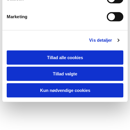
e
v
Marketing
Stillegudstjeneste
a
l
g
Vis detaljer
Tillad alle cookies
Tillad valgte
Kun nødvendige cookies