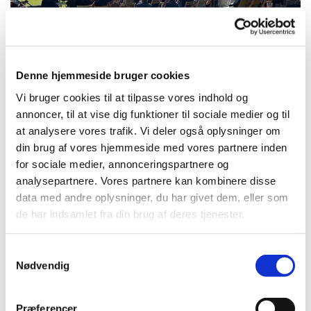
Denne hjemmeside bruger cookies
Vi bruger cookies til at tilpasse vores indhold og
annoncer, til at vise dig funktioner til sociale medier og til
at analysere vores trafik. Vi deler også oplysninger om
Søndag 16. august 2026, kl. 10:00
din brug af vores hjemmeside med vores partnere inden
for sociale medier, annonceringspartnere og
Svogerslev Sognegård, Nordgaardsvej 4,
analysepartnere. Vores partnere kan kombinere disse
4000 Roskilde
data med andre oplysninger, du har givet dem, eller som
de har indsamlet fra din brug af deres tjenester.
Elsebeth G. Kjær
S
Nødvendig
a
m
t
Kom og få ladet batterierne op og få tankerne løftet op
Præferencer