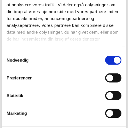
at analysere vores trafik. Vi deler også oplysninger om
din brug af vores hjemmeside med vores partnere inden
for sociale medier, annonceringspartnere og
analysepartnere. Vores partnere kan kombinere disse
© Kurt Verner Hansen
data med andre oplysninger, du har givet dem, eller som
de har indsamlet fra din brug af deres tjenester.
Søndag 30. august 2026, kl. 10:00
S
Nødvendig
a
m
Svogerslev Kirke, Svogerslev Hovedgade,
t
Præferencer
4000 Roskilde
y
k
Elsebeth G. Kjær
k
Statistik
e
v
Marketing
a
l