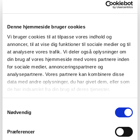
Denne hjemmeside bruger cookies
Vi bruger cookies til at tilpasse vores indhold og
annoncer, til at vise dig funktioner til sociale medier og til
at analysere vores trafik. Vi deler også oplysninger om
din brug af vores hjemmeside med vores partnere inden
Mandag 10. august 2026, kl. 14:00
for sociale medier, annonceringspartnere og
analysepartnere. Vores partnere kan kombinere disse
Sognegården, Nordgaardsvej 4, 4000
data med andre oplysninger, du har givet dem, eller som
Roskilde
de har indsamlet fra din brug af deres tjenester.
S
Nødvendig
a
Vi inviterer til hyggeligt fællesskab omkring håndarbejde.
m
Vi har materialer til mange forskellige projekter. Kom
t
Præferencer
gerne med eget håndarbejde og få gode idéer fra andre.
y