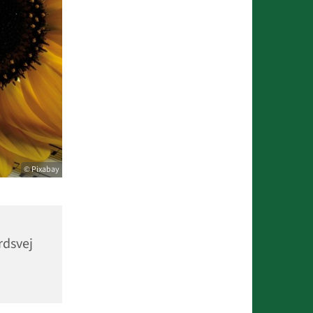
© Pixabay
rdsvej