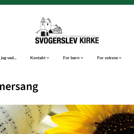
jeg ved...
Kontakt
For børn
For voksne
ersang