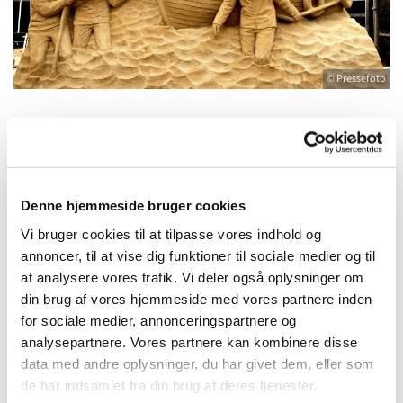
© Pressefoto
Mandag 20. juli 2026, kl. 10:00
Denne hjemmeside bruger cookies
Svogerslev Sognegård, Nordgaardsvej 4,
Vi bruger cookies til at tilpasse vores indhold og
4000 Roskilde
annoncer, til at vise dig funktioner til sociale medier og til
at analysere vores trafik. Vi deler også oplysninger om
din brug af vores hjemmeside med vores partnere inden
for sociale medier, annonceringspartnere og
analysepartnere. Vores partnere kan kombinere disse
UDFLUGT FOR GANGBESVÆREDE - DU SKAL BO I
data med andre oplysninger, du har givet dem, eller som
SVOGERSLEV
de har indsamlet fra din brug af deres tjenester.